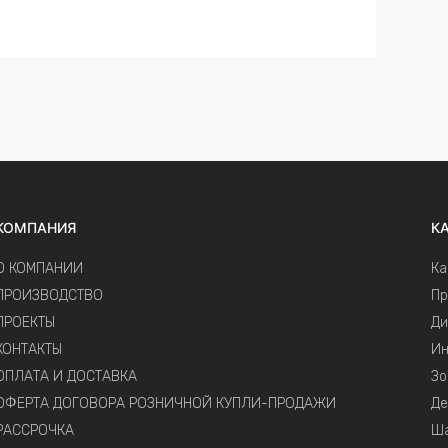
КОМПАНИЯ
К
О КОМПАНИИ
К
ПРОИЗВОДСТВО
Пр
ПРОЕКТЫ
Ди
КОНТАКТЫ
Ин
ОПЛАТА И ДОСТАВКА
Зо
ОФЕРТА ДОГОВОРА РОЗНИЧНОЙ КУПЛИ-ПРОДАЖИ
Де
РАССРОЧКА
Ш