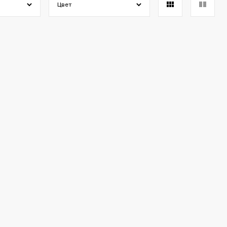
Цвет
Вы еще не положили ничего в свою корзину.