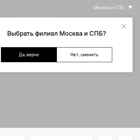
Москва и СПБ
099-05-47
ы
Связаться с нами
8 (903)
Выбрать филиал Москва и СПБ?
(
0
)
Да, верно
Нет, сменить