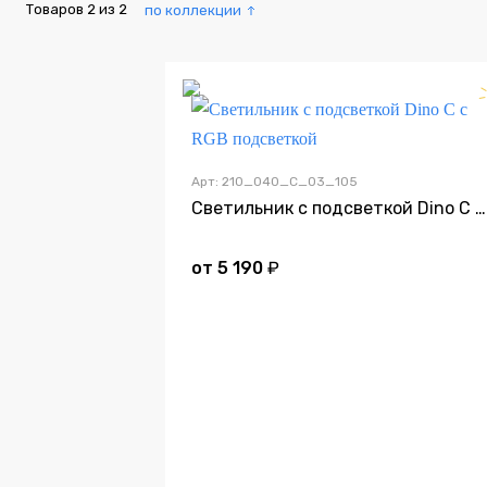
Товаров
2
из
2
по коллекции
Арт: 210_040_C_03_105
Светильник с подсветкой Dino C с RGB подсветкой
от
5 190
₽