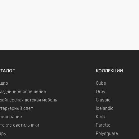
АТАЛОГ
КОЛЛЕКЦИИ
ашпо
Cube
аздничное освещение
Orby
зайнерская детская мебель
Classic
терьерный свет
Icelandic
нирование
Keila
тские светильники
Parette
ары
Polysquare