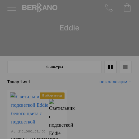
Eddie
Фильтры
Товар
1
из
1
по коллекции
Выбор звезд
Арт: 210_080_03_106