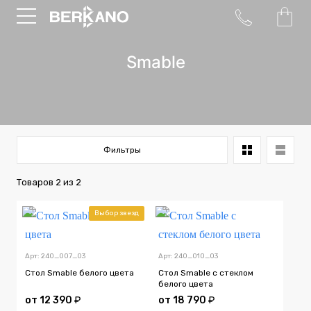
Smable
Фильтры
Товаров
2
из
2
Выбор звезд
Арт: 240_007_03
Арт: 240_010_03
Стол Smable белого цвета
Стол Smable с стеклом
белого цвета
от
12 390
₽
от
18 790
₽