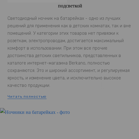
Светодиодный ночник на батарейках - одно из лучших
решений для применения как в детских комнатах, так и вне
помещений. У категории этих товаров нет привязки к
розеткам, электропроводам, достигается максимальный
комфорт в использовании. При этом все прочие
достоинства детских светильников, представленных в
каталоге интернет-магазина Berkano, полностью
сохраняются. Это и широкий ассортимент, и регулируемая
яркость, и изменение цвета, и исключительно высокое
качество продукции.
Читать полностью
Качество ночников Berkano
Ночник на аккумуляторе имеет характеристики емкости
батареи, позволяющие дать его бесперебойную работу на
протяжении комфортного периода времени. Это удобно,
поскольку позволяет не перезаряжать их длительное