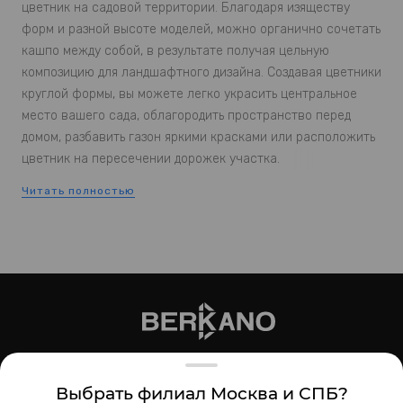
цветник на садовой территории. Благодаря изяществу
форм и разной высоте моделей, можно органично сочетать
кашпо между собой, в результате получая цельную
композицию для ландшафтного дизайна. Создавая цветники
круглой формы, вы можете легко украсить центральное
место вашего сада, облагородить пространство перед
домом, разбавить газон яркими красками или расположить
цветник на пересечении дорожек участка.
Читать полностью
Создавайте круглые цветники
вместе с Berkano
модели кашпо и вазонов представлены в различных
размерах, позволяя выстраивать композиции из как
из низкорослых растений, так и высоких, включая
деревья;
оригинальный дизайн изделий украсит как садовое
099-05-47
8 (903)
Выбрать филиал Москва и СПБ?
пространство, так и интерьер. Мы предлагаем