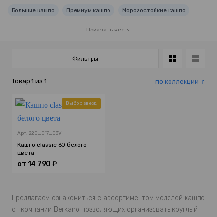
Большие кашпо
Премиум кашпо
Морозостойкие кашпо
Фигурные кашпо
Длинные кашпо
Модульные цветники
Показать все
Прямоугольные цветники
Круглые цветники
Садовые цветники
Подвесные кашпо
Кашпо-чаша
Фильтры
Кашпо для пальмы
Кашпо для фикуса
Товар
1
из
1
по коллекции
Кашпо для сансевиерии
Кашпо для монстеры
Кашпо для драцены
Кашпо с двойным дном
Кашпо для ели
Выбор звезд
Кашпо для туи
Угловые кашпо
Арт: 220_017_03V
Кашпо classic 60 белого
цвета
от
14 790
₽
Предлагаем ознакомиться с ассортиментом моделей кашпо
от компании Berkano позволяющих организовать круглый