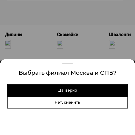
Диваны
Скамейки
Шезлонги
Выбрать филиал Москва и СПБ?
Да, верно
099-05-47
8 (903)
Нет, сменить
sales@brkno.com