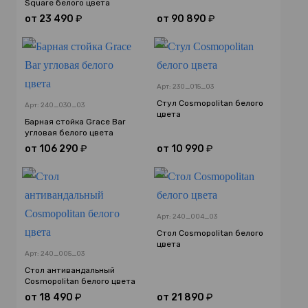
Square белого цвета
от
23 490
₽
от
90 890
₽
Арт: 230_015_03
Стул Cosmopolitan белого
Арт: 240_030_03
цвета
Барная стойка Grace Bar
угловая белого цвета
от
106 290
₽
от
10 990
₽
Арт: 240_004_03
Стол Cosmopolitan белого
цвета
Арт: 240_005_03
Стол антивандальный
Cosmopolitan белого цвета
от
18 490
₽
от
21 890
₽